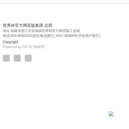
世界杯官方网页版集团 总部
地址:福建省晋江市安海镇世界杯官方网页版工业城
电话:800-8585222(固定电话拨打) 400-1808855(手机用户拨打)
Copyright
Powered by
CE ULTIMATE