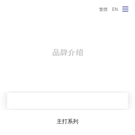
繁體
EN
品牌介绍
主打系列