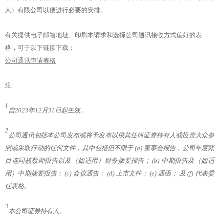
人）有限公司以便进行必要的安排。
有关提供电子邮箱地址、印刷本请求和选择公司通讯接收方式偏好的表
格，可于以下链接下载：
公司通讯申请表格
注
:
1
自
2023
年
12
月
31
日起生效。
2
公司通讯包括本公司发布或将予发布以供其任何证券持有人或投资大众参
照或采取行动的任何文件，其中包括但不限于
(a)
董事会报告，公司年度账
目连同核数师报告以及（如适用）财务摘要报告；
(b)
中期报告及（如适
用）中期摘要报告；
(c)
会议通告；
(d)
上市文件；
(e)
通函；
及
(f)
代表委
任表格。
3
本公司证券持有人。