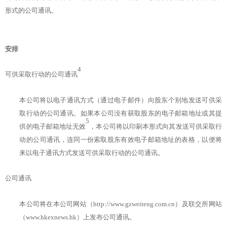
形式的公司通讯。
安排
4
可供采取行动的公司通讯
本公司将以电子通讯方式（通过电子邮件）向股东个别地发送可供采
取行动的公司通讯。如果本公司没有获取股东的电子邮箱地址或其提
5
供的电子邮箱地址无效
，本公司将以印刷本形式向其发送可供采取行
动的公司通讯，连同一份索取股东有效电子邮箱地址的表格，以便将
来以电子通讯方式发送可供采取行动的公司通讯。
公司通讯
本公司将在本公司网站（
http://www.gzweiteng.com.cn
）及联交所网站
（
www.hkexnews.hk
）上发布公司通讯。