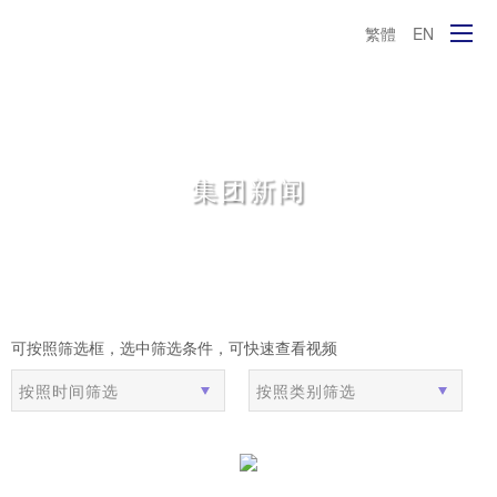
繁體
EN
集团新闻
可按照筛选框，选中筛选条件，可快速查看视频