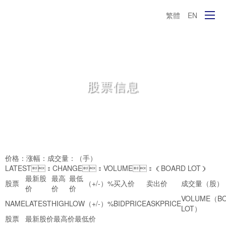
繁體
EN
股票信息
价格：
涨幅：
成交量：
（手）
LATEST：
CHANGE：
VOLUME：
（BOARD LOT）
最新股
最高
最低
股票
（+/-）
%
买入价
卖出价
成交量（股）
价
价
价
VOLUME（B
NAME
LATEST
HIGH
LOW
（+/-）
%
BIDPRICE
ASKPRICE
LOT）
股票
最新股价
最高价
最低价