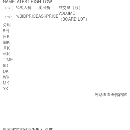
NAME
LATEST
HIGH
LOW
（+/-）
%
买入价
卖出价
成交量（股）
VOLUME
（+/-）
%
BIDPRICE
ASKPRICE
（BOARD LOT）
分时
5日
日K
周K
月K
年K
TIME
5D
DK
WK
MK
YK
划动查看全部内容
世界杯官方网页版集团 总部