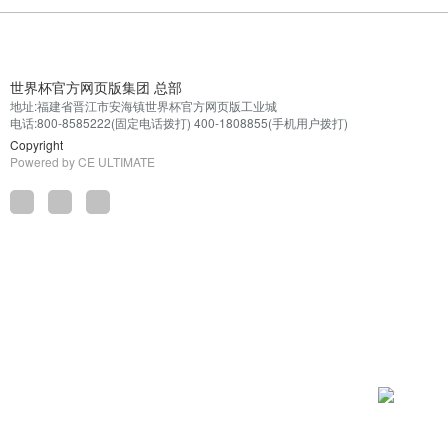
世界杯官方网页版集团 总部
地址:福建省晋江市安海镇世界杯官方网页版工业城
电话:800-8585222(固定电话拨打) 400-1808855(手机用户拨打)
Copyright
Powered by
CE ULTIMATE